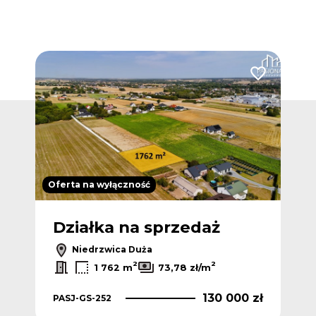
Dodaj do ulubionych
Dodaj do ulub
Oferta na wyłączność
Ofer
Działka na sprzedaż
Dz
Niedrzwica Duża
2
2
1 762 m
73,78 zł/m
 zł
130 000 zł
PASJ-GS-252
PAS