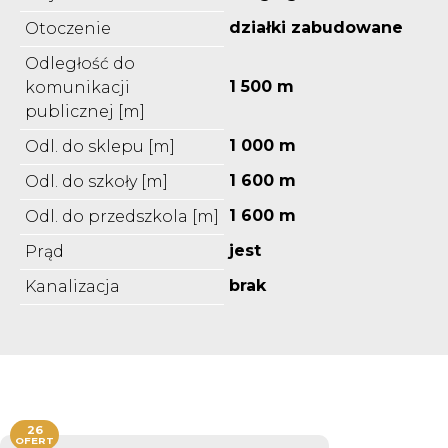
działki zabudowane
Otoczenie
Odległość do
1 500 m
komunikacji
publicznej [m]
1 000 m
Odl. do sklepu [m]
1 600 m
Odl. do szkoły [m]
1 600 m
Odl. do przedszkola [m]
jest
Prąd
brak
Kanalizacja
26
OFERT