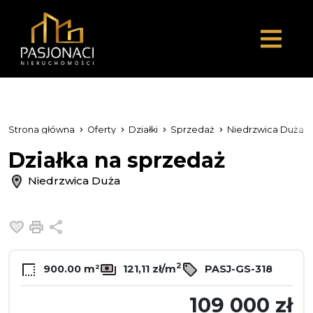
Strona główna
Oferty
Działki
Sprzedaż
Niedrzwica Duża
Działka na sprzedaż
Niedrzwica Duża
Dodaj do ulubionych
Drukuj
Udostępnij
2
900.00 m²
121,11 zł/m
PASJ-GS-318
109 000 zł