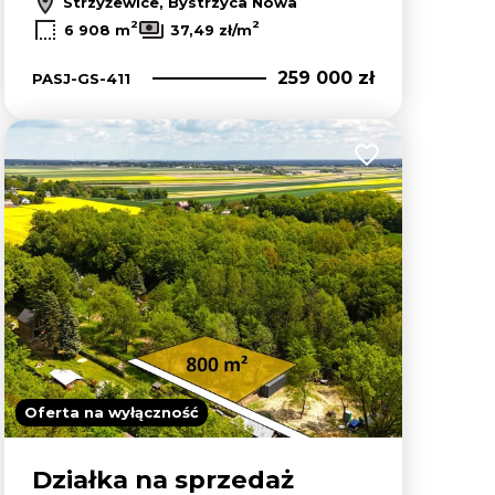
Strzyżewice, Bystrzyca Nowa
2
2
6 908 m
37,49 zł/m
259 000 zł
PASJ-GS-411
lubionych
Dodaj do ulubion
Oferta na wyłączność
Działka na sprzedaż