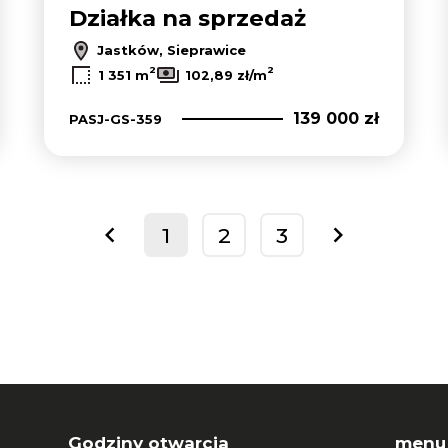
Działka na sprzedaż
Jastków, Sieprawice
2
2
1 351 m
102,89 zł/m
139 000 zł
PASJ-GS-359
1
2
3
prev
next
Godziny otwarcia
menu