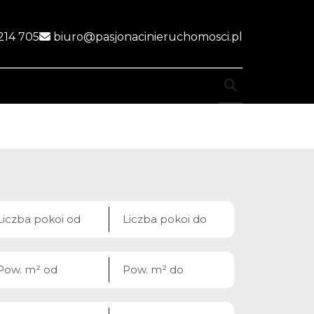
214 705
biuro@pasjonacinieruchomosci.pl
ite