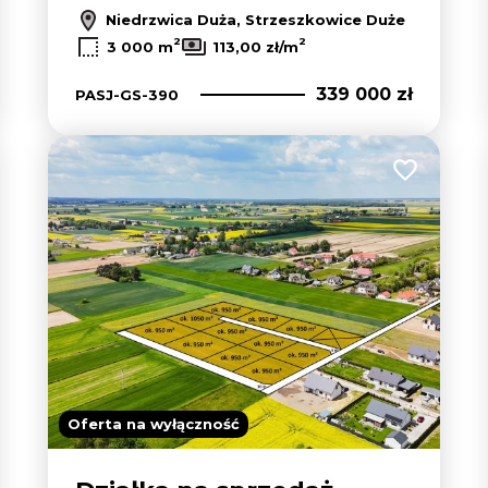
Niedrzwica Duża, Strzeszkowice Duże
2
2
3 000 m
113,00 zł/m
339 000 zł
PASJ-GS-390
 do ulubionych
Dodaj do u
Oferta na wyłączność