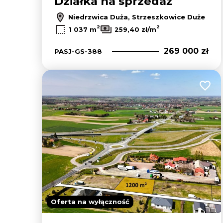
Działka na sprzedaż
Niedrzwica Duża, Strzeszkowice Duże
2
2
1 037 m
259,40 zł/m
269 000 zł
PASJ-GS-388
Dodaj
Oferta na wyłączność