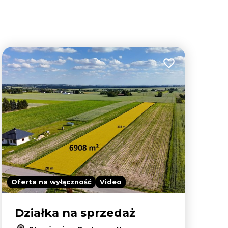
lubionych
Dodaj do ulubion
Oferta na wyłączność
Video
Działka na sprzedaż