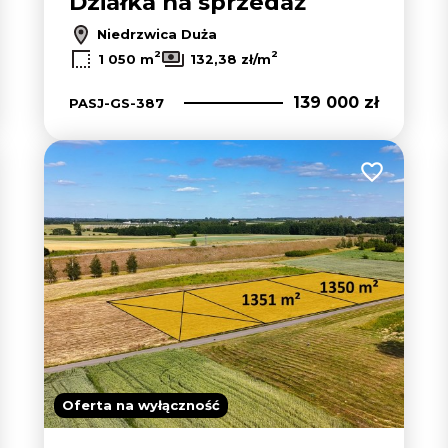
Działka na sprzedaż
Niedrzwica Duża
2
2
1 050 m
132,38 zł/m
139 000 zł
PASJ-GS-387
 do ulubionych
Dodaj do u
Oferta na wyłączność