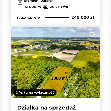
Siemień, Działyń
2
2
12 000 m
20,75 zł/m
249 000 zł
PASJ-GS-419
 do ulubionych
Dodaj do u
Oferta na wyłączność
Działka na sprzedaż