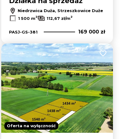
Działka na sprzedaż
Niedrzwica Duża, Strzeszkowice Duże
2
2
1 500 m
112,67 zł/m
169 000 zł
PASJ-GS-381
lubionych
Dodaj do ulubion
Oferta na wyłączność