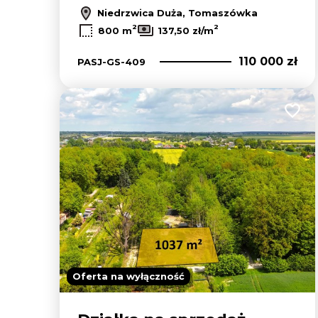
Niedrzwica Duża, Tomaszówka
2
2
800 m
137,50 zł/m
110 000 zł
PASJ-GS-409
Dodaj
Oferta na wyłączność