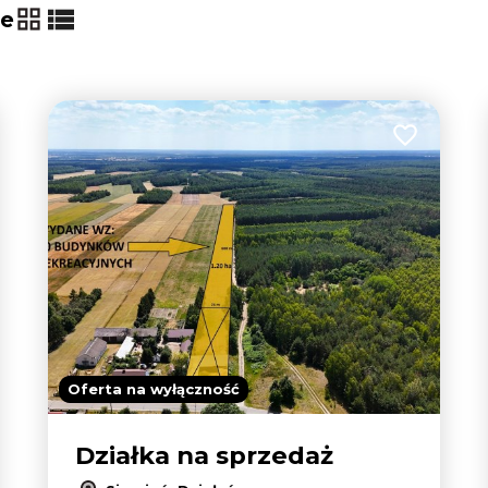
ie
tabela
lista
 do ulubionych
Dodaj do u
Oferta na wyłączność
Działka na sprzedaż