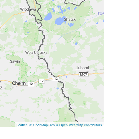
Leaflet
|
© OpenMapTiles
© OpenStreetMap contributors