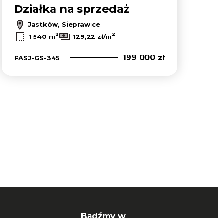
Działka na sprzedaż
Jastków, Sieprawice
2
2
1 540 m
129,22 zł/m
199 000 zł
PASJ-GS-345
Bądźmy w