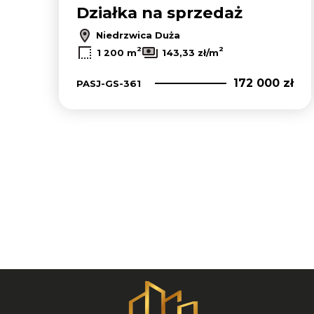
Działka na sprzedaż
Niedrzwica Duża
2
2
1 200 m
143,33 zł/m
172 000 zł
PASJ-GS-361