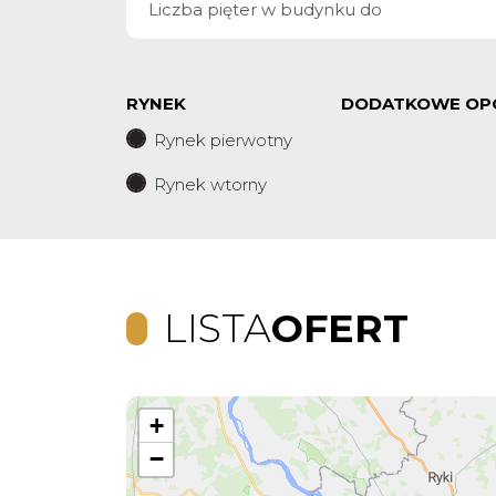
RYNEK
DODATKOWE OP
Rynek pierwotny
Rynek wtorny
LISTA
OFERT
+
−