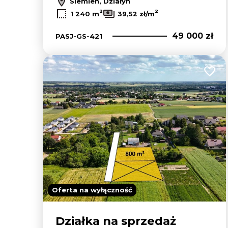
Siemień, Działyń
2
2
1 240 m
39,52 zł/m
49 000 zł
PASJ-GS-421
Dodaj
Oferta na wyłączność
Działka na sprzedaż