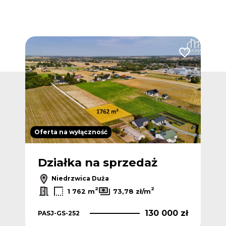
Dodaj do ulubionych
Dodaj do ulub
Oferta na wyłączność
Ofer
Działka na sprzedaż
Dz
Niedrzwica Duża
2
2
1 762 m
73,78 zł/m
 zł
130 000 zł
PASJ-GS-252
PAS