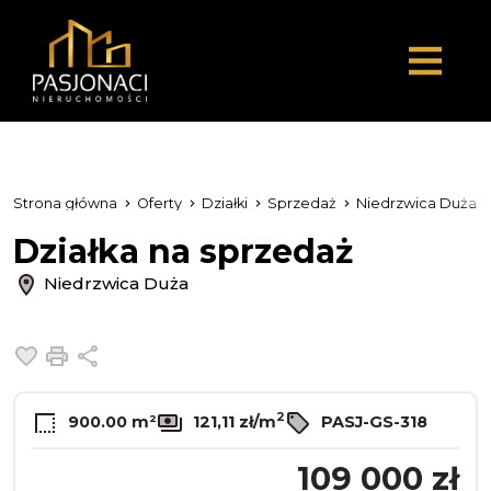
Strona główna
Oferty
Działki
Sprzedaż
Niedrzwica Duża
Działka na sprzedaż
Niedrzwica Duża
Dodaj do ulubionych
Drukuj
Udostępnij
2
900.00 m²
121,11 zł/m
PASJ-GS-318
109 000 zł