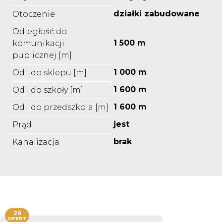
działki zabudowane
Otoczenie
Odległość do
1 500 m
komunikacji
publicznej [m]
1 000 m
Odl. do sklepu [m]
1 600 m
Odl. do szkoły [m]
1 600 m
Odl. do przedszkola [m]
jest
Prąd
brak
Kanalizacja
26
OFERT