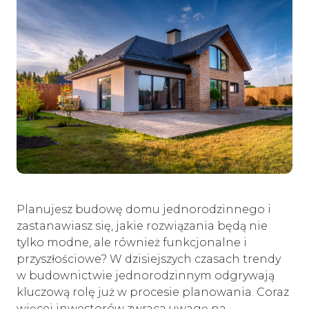
Planujesz budowę domu jednorodzinnego i
zastanawiasz się, jakie rozwiązania będą nie
tylko modne, ale również funkcjonalne i
przyszłościowe? W dzisiejszych czasach trendy
w budownictwie jednorodzinnym odgrywają
kluczową rolę już w procesie planowania. Coraz
więcej inwestorów zwraca uwagę na