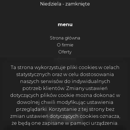
Niedziela -
zamknięte
menu
Strona główna
O firmie
Oferty
Zgłoszenia
Ulubione
Ta strona wykorzystuje pliki cookies w celach
Blog
statystycznych oraz w celu dostosowania
Kontakt
naszych serwisów do indywidualnych
Rodo
potrzeb klientów. Zmiany ustawień
dotyczących plików cookie można dokonać w
dowolnej chwili modyfikując ustawienia
Bądźmy w kontakcie
przeglądarki. Korzystanie z tej strony bez
Facebook
Facebook
Facebook
Facebook
zmian ustawień dotyczących cookies oznacza,
że będą one zapisane w pamięci urządzenia.