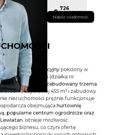
726
301 000
Napisz wiadomość
UCHOMOŚCI
wi
kompleks komercyjny
położony w
y
ul. Mielczarskiego 6
(działka nr
wierzchni 0,147 ha,
zabudowany trzema
owierzchni użytkowej 455 m² i zabudowy
enie nieruchomości prężnie funkcjonuje
gospodarcza obejmująca
hurtownię
wą
,
popularne centrum ogrodnicze oraz
 Lewiatan
. Istnieje możliwość
jącego biznesu, co czyni ofertę
la inwestorów poszukujących gotowych,