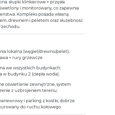
ona: słupki klinkierowe + przęsła
świetlony i monitorowany, co zapewnia
eństwa. Kompleks posiada własną
lem, drewnem i peletem oraz służebność
przechodu.
ia lokalna (węgiel/drewno/pelet);
awa + rury grzewcze
czna we wszystkich budynkach;
a w budynku 2 (ciepła woda);
sne oświetlenie zewnętrzne, system
zenie z uzbrojeniem terenu;
anewrowy i parking z kostki, dobrze
igurowany do ruchu kołowego.