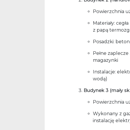
Powierzchnia u
Materiały: cegł
z papą termozg
Posadzki: beton,
Pełne zaplecze s
magazynki
Instalacje: elek
wodą)
Budynek 3 (mały sk
Powierzchnia uż
Wykonany z gaz
instalację elekt