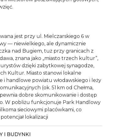
zięć.
ana jest przy ul. Mielczarskiego 6 w
wy — niewielkiego, ale dynamicznie
eczka nad Bugiem, tuż przy granicach z
łodawa, znana jako „miasto trzech kultur”,
turystów dzięki zabytkowej synagodze,
ech Kultur. Miasto stanowi lokalne
e i handlowe powiatu włodawskiego i leży
komunikacyjnych (ok. 51 km od Chełma,
zapewnia dobre skomunikowanie i dostęp
o. W pobliżu funkcjonuje Park Handlowy
 kilkoma sieciowymi placówkami, co
otencjał lokalizacji
 I BUDYNKI