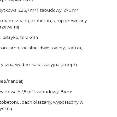
żytkowa: 223,7 m² | zabudowy: 270 m²
a ceramiczna + gazobeton, strop drewniany
rzewalną
 lastryko, terakota
anitarno-socjalne: dwie toalety, szatnia,
tryczna, wodno-kanalizacyjna (z ciepłą
lep/handel)
ytkowa: 57,8 m² | zabudowy: 84 m²
obetonu, dach blaszany, wyposażony w
ryczną