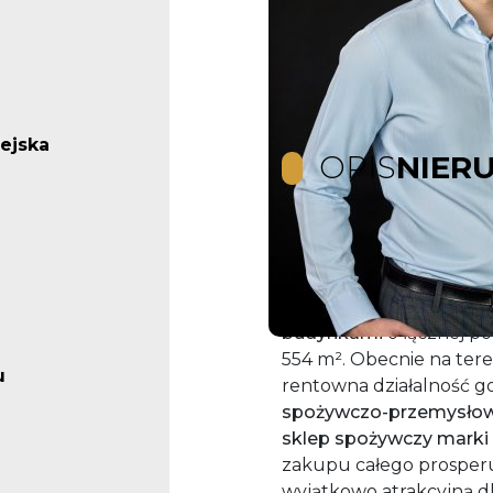
iejska
OPIS
NIER
Ofertę sprzedaży stano
centrum Włodawy
prz
ewidencyjny 442/2) o po
budynkami
o łącznej p
554 m². Obecnie na ter
u
rentowna działalność 
spożywczo-przemysło
sklep spożywczy marki
zakupu całego prosperu
wyjątkowo atrakcyjną d