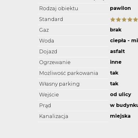
pawilon
Rodzaj obiektu
Standard
brak
Gaz
ciepła - m
Woda
asfalt
Dojazd
inne
Ogrzewanie
tak
Możliwość parkowania
tak
Własny parking
od ulicy
Wejście
w budynk
Prąd
miejska
Kanalizacja