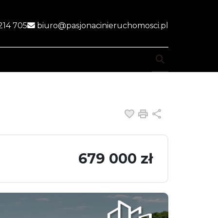
214 705
biuro@pasjonacinieruchomosci.pl
ite
Dodaj do ulubiony
Drukuj
Udostępnij
679 000 zł