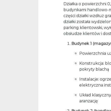
Działka o powierzchni 0
budynkami handlowo-ma
części działki wzdłuż gr
działki została wydzie
parking klientowski, wy
obsłudze klientów i dos
Budynek 1 (magazy
Powierzchnia uż
Konstrukcja: bl
pokryty blachą
Instalacje: ogr
elektryczna inst
Układ klasyczny
aranżację
Budynek 2 (handlo