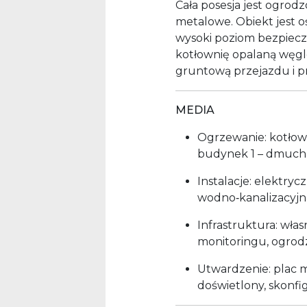
Cała posesja jest ogrodz
metalowe. Obiekt jest o
wysoki poziom bezpiecz
kotłownię opalaną węg
gruntową przejazdu i 
MEDIA
Ogrzewanie: kotłown
budynek 1 – dmuch
Instalacje: elektry
wodno‑kanalizacyjn
Infrastruktura: wła
monitoringu, ogrod
Utwardzenie: plac m
doświetlony, skonf