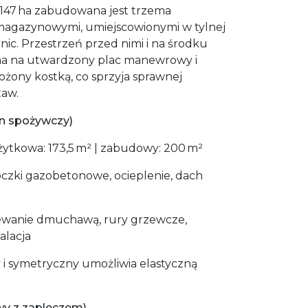
,147 ha zabudowana jest trzema
gazynowymi, umiejscowionymi w tylnej
anic. Przestrzeń przed nimi i na środku
lona na utwardzony plac manewrowy i
łożony kostką, co sprzyja sprawnej
taw.
n spożywczy)
ytkowa: 173,5 m² | zabudowy: 200 m²
oczki gazobetonowe, ocieplenie, dach
zewanie dmuchawą, rury grzewcze,
alacja
 i symetryczny umożliwia elastyczną
wy z zapleczem)