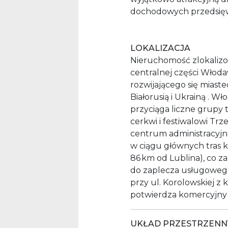
dochodowych przedsięw
LOKALIZACJA
Nieruchomość zlokalizow
centralnej części Włoda
rozwijającego się miast
Białorusią i Ukrainą . W
przyciąga liczne grupy 
cerkwi i festiwalowi Trz
centrum administracyjn
w ciągu głównych tras 
86 km od Lublina), co 
do zaplecza usługoweg
przy ul. Korolowskiej z
potwierdza komercyjny p
UKŁAD PRZESTRZENNY