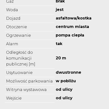
brak
Gaz
jest
Woda
asfaltowa/kostka
Dojazd
centrum miasta
Otoczenie
pompa ciepła
Ogrzewanie
tak
Alarm
Odległość do
20 m
komunikacji
publicznej [m]
dwustronne
Usytuowanie
w pobliżu
Możliwość parkowania
od ulicy
Witryna wystawowa
od ulicy
Wejście