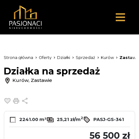
Strona główna
Oferty
Działki
Sprzedaż
Kurów
Zastawi
Działka na sprzedaż
Kurów, Zastawie
Dodaj do ulubionych
Drukuj
Udostępnij
2
2241.00 m²
25,21 zł/m
PASJ-GS-341
56 500 zł