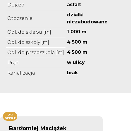
asfalt
Dojazd
działki
Otoczenie
niezabudowane
1 000 m
Odl. do sklepu [m]
4 500 m
Odl. do szkoły [m]
4 500 m
Odl. do przedszkola [m]
w ulicy
Prąd
brak
Kanalizacja
29
OFERT
Bartłomiej Maciążek