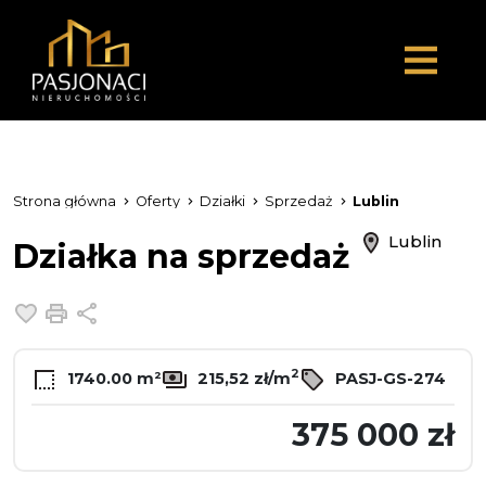
Strona główna
Oferty
Działki
Sprzedaż
Lublin
Lublin
Działka na sprzedaż
Dodaj do ulubionych
Drukuj
Udostępnij
2
1740.00 m²
215,52 zł/m
PASJ-GS-274
375 000 zł