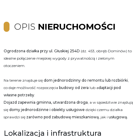
OPIS
NIERUCHOMOŚCI
Ogrodzona działka przy
u
l. Głuskiej 254D
(dz. 453, obręb Dominów) to
idealne połączenie miejskiej wygody z prywatnością i zielonym
otoczeniem.
Na terenie znajduje się
dom jednorodzinny do remontu lub rozbiórki
,
co daje możliwość rozpoczęcia
budowy od zera
lub a
daptacji pod
własne potrzeby
.
Dojazd zapewnia gminna, utwardzona droga
, a w sąsiedztwie znajdują
się
domy jednorodzinne i obiekty usługowe
dzięki czemu działka
sprawdzi się
zarówno pod zabudowę mieszkaniową
, jak i
usługową.
Lokalizacja i infrastruktura