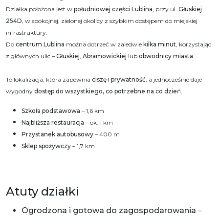
Działka położona jest w
południowej części Lublina
, przy ul.
Głuskiej
254D
, w spokojnej, zielonej okolicy z szybkim dostępem do miejskiej
infrastruktury.
Do
centrum Lublina
można dotrzeć w zaledwie
kilka minut
, korzystając
z głównych ulic –
Głuskiej
,
Abramowickiej
lub
obwodnicy miasta
.
To lokalizacja, która zapewnia
ciszę i prywatność
, a jednocześnie daje
wygodny
dostęp do wszystkiego, co potrzebne na co dzie
ń.
Szkoła podstawowa
– 1,6 km
Najbliższa restauracja
– ok. 1 km
Przystanek autobusowy
– 400 m
Sklep spożywczy
– 1,7 km
Atuty działki
Ogrodzona i gotowa do zagospodarowania
–