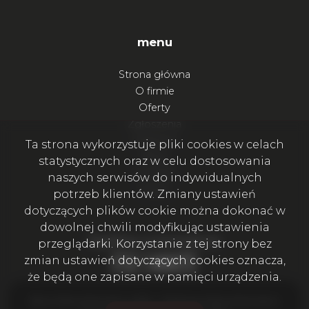
menu
Strona główna
O firmie
Oferty
Zgłoszenia
Ulubione
Ta strona wykorzystuje pliki cookies w celach
Blog
statystycznych oraz w celu dostosowania
Kontakt
naszych serwisów do indywidualnych
Rodo
potrzeb klientów. Zmiany ustawień
dotyczących plików cookie można dokonać w
dowolnej chwili modyfikując ustawienia
Bądźmy w kontakcie
przeglądarki. Korzystanie z tej strony bez
Facebook
Facebook
Facebook
Facebook
zmian ustawień dotyczących cookies oznacza,
że będą one zapisane w pamięci urządzenia.
Biuro Nieruchomości Lublin – Pasjonaci Nieruchomości |