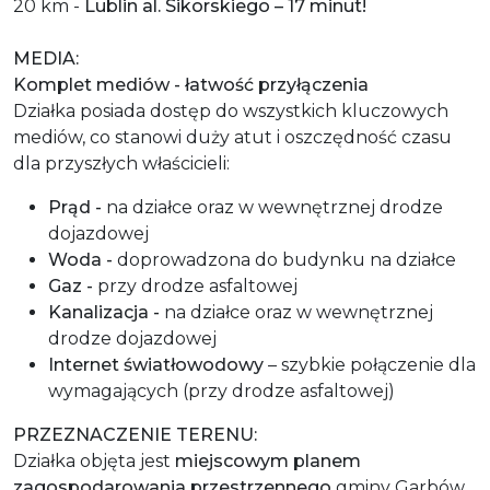
20 km -
Lublin al. Sikorskiego – 17 minut!
MEDIA:
Komplet mediów - łatwość przyłączenia
Działka posiada dostęp do wszystkich kluczowych
mediów, co stanowi duży atut i oszczędność czasu
dla przyszłych właścicieli:
Prąd -
na działce oraz w wewnętrznej drodze
dojazdowej
Woda -
doprowadzona do budynku na działce
Gaz -
przy drodze asfaltowej
Kanalizacja -
na działce oraz w wewnętrznej
drodze dojazdowej
Internet światłowodowy
– szybkie połączenie dla
wymagających (przy drodze asfaltowej)
PRZEZNACZENIE TERENU:
Działka objęta jest
miejscowym planem
zagospodarowania przestrzennego
gminy Garbów