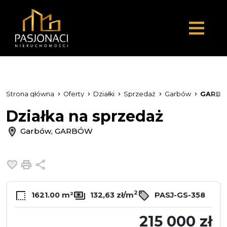
Strona główna
Oferty
Działki
Sprzedaż
Garbów
GARB
Działka na sprzedaż
Garbów, GARBÓW
Dodaj do ulubionych
Drukuj
Udostępnij
2
1621.00 m²
132,63 zł/m
PASJ-GS-358
215 000 zł