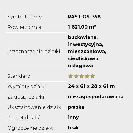
Symbol oferty
PASJ-GS-358
1 621,00 m²
Powierzchnia
budowlana,
inwestycyjna,
Przeznaczenie działki
mieszkaniowa,
siedliskowa,
usługowa
Standard
24 x 61 x 28 x 61 m
Wymiary działki
niezagospodarowana
Zagosp. działki
płaska
Ukształtowanie działki
inny
Kształt działki
brak
Ogrodzenie działki