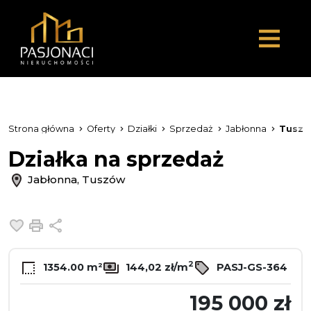
Strona główna
Oferty
Działki
Sprzedaż
Jabłonna
Tusz
Działka na sprzedaż
Jabłonna, Tuszów
Dodaj do ulubionych
Drukuj
Udostępnij
2
1354.00 m²
144,02 zł/m
PASJ-GS-364
195 000 zł