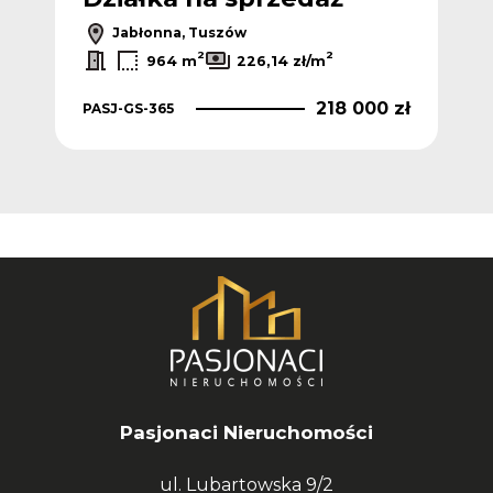
Jabłonna, Tuszów
2
2
964 m
226,14 zł/m
218 000 zł
PASJ-GS-365
Pasjonaci Nieruchomości
ul. Lubartowska 9/2