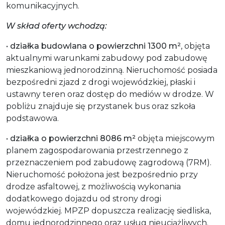
komunikacyjnych.
W skład oferty wchodzą:
•
działka budowlana o powierzchni 1300 m²
, objęta
aktualnymi warunkami zabudowy pod zabudowę
mieszkaniową jednorodzinną. Nieruchomość posiada
bezpośredni zjazd z drogi wojewódzkiej, płaski i
ustawny teren oraz dostęp do mediów w drodze. W
pobliżu znajduje się przystanek bus oraz szkoła
podstawowa.
•
działka o powierzchni 8086 m²
objęta miejscowym
planem zagospodarowania przestrzennego z
przeznaczeniem pod zabudowę zagrodową (7RM).
Nieruchomość położona jest bezpośrednio przy
drodze asfaltowej, z możliwością wykonania
dodatkowego dojazdu od strony drogi
wojewódzkiej. MPZP dopuszcza realizację siedliska,
domu jednorodzinnego oraz usług nieuciążliwych.