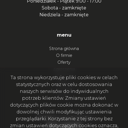
Poniedziałek - Piątek
9:00 - 17:00
Sobota -
zamknięte
Niedziela -
zamknięte
menu
Strona główna
O firmie
Oferty
Zgłoszenia
Ulubione
Ta strona wykorzystuje pliki cookies w celach
Blog
statystycznych oraz w celu dostosowania
Kontakt
naszych serwisów do indywidualnych
Rodo
potrzeb klientów. Zmiany ustawień
dotyczących plików cookie można dokonać w
dowolnej chwili modyfikując ustawienia
Bądźmy w kontakcie
przeglądarki. Korzystanie z tej strony bez
Facebook
Facebook
Facebook
Facebook
zmian ustawień dotyczących cookies oznacza,