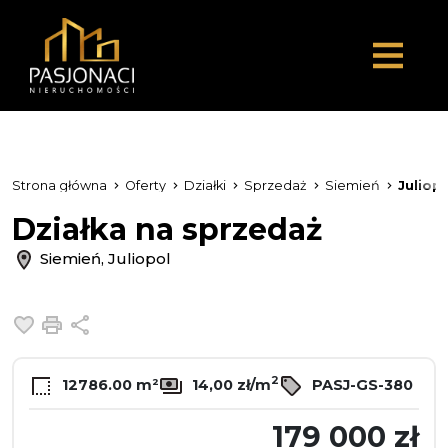
Strona główna
Oferty
Działki
Sprzedaż
Siemień
Juliopo
Działka na sprzedaż
Siemień, Juliopol
Dodaj do ulubionych
Drukuj
Udostępnij
2
12786.00 m²
14,00 zł/m
PASJ-GS-380
179 000 zł