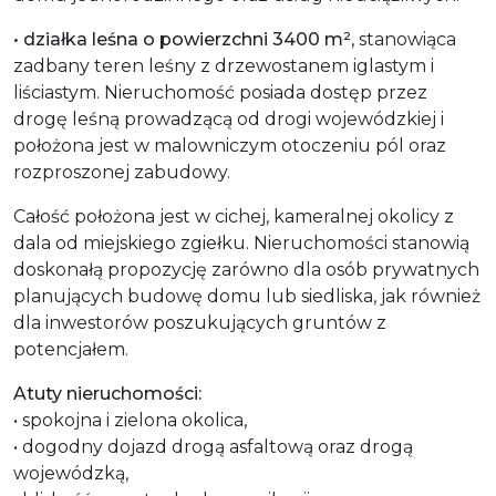
• działka leśna o powierzchni 3400
m²
, stanowiąca
zadbany teren leśny z drzewostanem iglastym i
liściastym. Nieruchomość posiada dostęp przez
drogę leśną prowadzącą od drogi wojewódzkiej i
położona jest w malowniczym otoczeniu pól oraz
rozproszonej zabudowy.
Całość położona jest w cichej, kameralnej okolicy z
dala od miejskiego zgiełku. Nieruchomości stanowią
doskonałą propozycję zarówno dla osób prywatnych
planujących budowę domu lub siedliska, jak również
dla inwestorów poszukujących gruntów z
potencjałem.
Atuty nieruchomości:
• spokojna i zielona okolica,
• dogodny dojazd drogą asfaltową oraz drogą
wojewódzką,