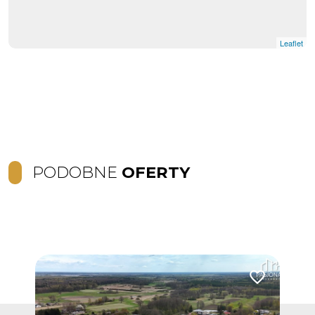
Leaflet
PODOBNE
OFERTY
Dodaj do ulub