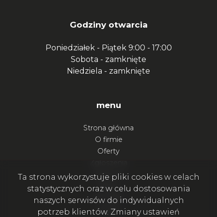
Godziny otwarcia
Poniedziałek - Piątek
9:00 - 17:00
Sobota -
zamknięte
Niedziela -
zamknięte
menu
Strona główna
O firmie
Oferty
Zgłoszenia
Ulubione
Ta strona wykorzystuje pliki cookies w celach
Blog
statystycznych oraz w celu dostosowania
Kontakt
naszych serwisów do indywidualnych
Rodo
potrzeb klientów. Zmiany ustawień