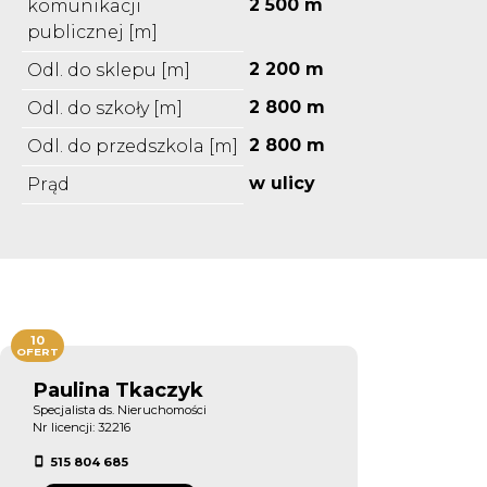
2 500 m
komunikacji
publicznej [m]
2 200 m
Odl. do sklepu [m]
2 800 m
Odl. do szkoły [m]
2 800 m
Odl. do przedszkola [m]
w ulicy
Prąd
10
OFERT
Paulina Tkaczyk
Specjalista ds. Nieruchomości
Nr licencji: 32216
515 804 685