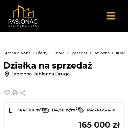
Strona główna
Oferty
Działki
Sprzedaż
Jabłonna
Jabło
Działka na sprzedaż
Jabłonna, Jabłonna Druga
Dodaj do ulubionych
Drukuj
Udostępnij
2
1441.00 m²
114,50 zł/m
PASJ-GS-410
165 000 zł