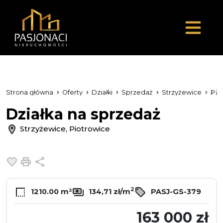
Strona główna
Oferty
Działki
Sprzedaż
Strzyżewice
Pio
Działka na sprzedaż
Strzyżewice, Piotrowice
Dodaj do ulubionych
Drukuj
Udostępnij
2
1210.00 m²
134,71 zł/m
PASJ-GS-379
163 000 zł