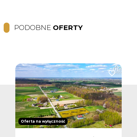
PODOBNE
OFERTY
Dodaj do ulubionych
Dodaj do ulub
Oferta na wyłączność
Ofer