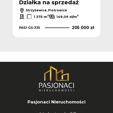
Działka na sprzedaż
Dz
Strzyżewice, Piotrowice
2
2
1 375 m
149,09 zł/m
 zł
205 000 zł
PASJ-GS-335
PAS
Pasjonaci Nieruchomości