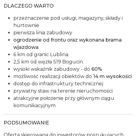
DLACZEGO WARTO
przeznaczenie pod usługi, magazyny, składy i
hurtownie
pierwsza linia zabudowy
ogrodzenie od frontu oraz wykonana brama
wjazdowa
6 km od granic Lublina
2,5 km od węzła S19 Bogucin
wysoki wskaźnik zabudowy - do
60%
możliwość realizacji obiektów do
14 m wysokości
dostęp do infrastruktury technicznej
prywatny staw na terenie nieruchomości
atrakcyjne położenie przy głównym ciągu
komunikacyjnym
PODSUMOWANIE
Oferta skierowana do inwestorów poszukujących