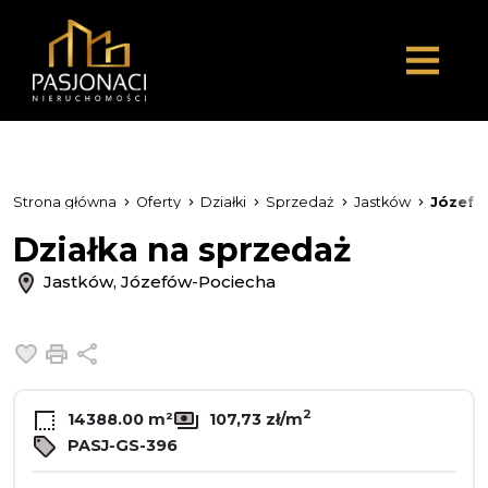
Strona główna
Oferty
Działki
Sprzedaż
Jastków
Józefó
Działka na sprzedaż
Jastków, Józefów-Pociecha
Dodaj do ulubionych
Drukuj
Udostępnij
2
14388.00 m²
107,73 zł/m
PASJ-GS-396