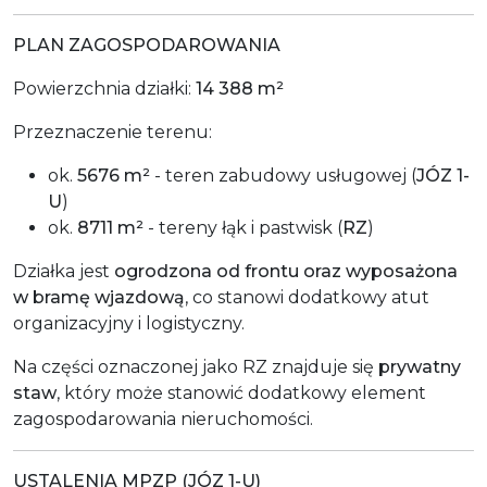
PLAN ZAGOSPODAROWANIA
Powierzchnia działki:
14 388 m²
Przeznaczenie terenu:
ok.
5676 m²
- teren zabudowy usługowej (
JÓZ 1-
U
)
ok.
8711 m²
- tereny łąk i pastwisk (
RZ
)
Działka jest
ogrodzona od frontu oraz wyposażona
w bramę wjazdową
, co stanowi dodatkowy atut
organizacyjny i logistyczny.
Na części oznaczonej jako RZ znajduje się
prywatny
staw
, który może stanowić dodatkowy element
zagospodarowania nieruchomości.
USTALENIA MPZP (JÓZ 1-U)